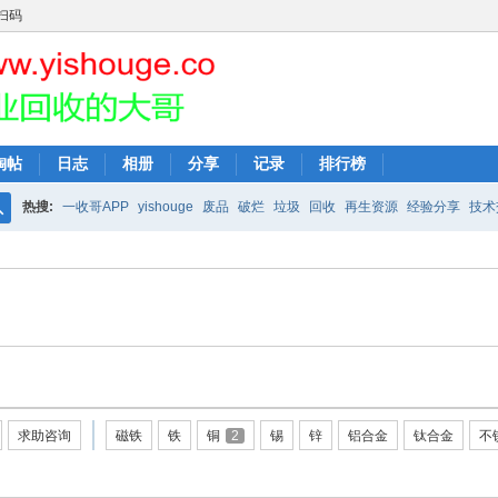
扫码
淘帖
日志
相册
分享
记录
排行榜
热搜:
一收哥APP
yishouge
废品
破烂
垃圾
回收
再生资源
经验分享
技术
搜
索
求助咨询
磁铁
铁
铜
2
锡
锌
铝合金
钛合金
不