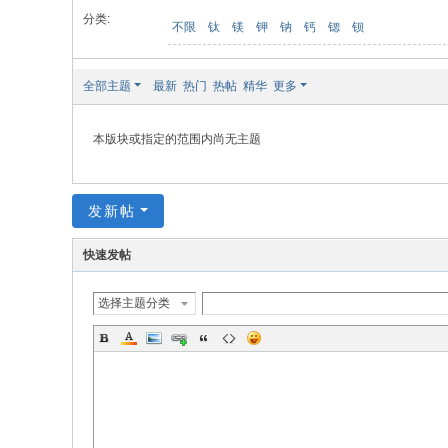
分类:
不限
钛
镁
钾
钠
钙
锶
钡
全部主题
最新
热门
热帖
精华
更多
本版块或指定的范围内尚无主题
发新帖
快速发帖
选择主题分类