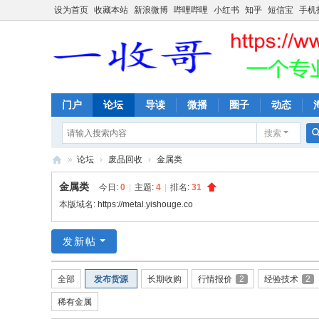
设为首页
收藏本站
新浪微博
哔哩哔哩
小红书
知乎
短信宝
手机
门户
论坛
导读
微播
圈子
动态
搜索
»
论坛
›
废品回收
›
金属类
一
金属类
今日:
0
|
主题:
4
|
排名:
31
收
本版域名:
https://metal.yishouge.co
哥
发新帖
全部
发布货源
长期收购
行情报价
2
经验技术
2
稀有金属