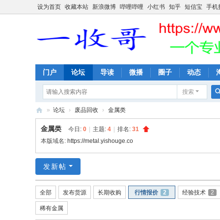
设为首页
收藏本站
新浪微博
哔哩哔哩
小红书
知乎
短信宝
手机
门户
论坛
导读
微播
圈子
动态
搜索
»
论坛
›
废品回收
›
金属类
一
金属类
今日:
0
|
主题:
4
|
排名:
31
收
本版域名:
https://metal.yishouge.co
哥
发新帖
全部
发布货源
长期收购
行情报价
2
经验技术
2
稀有金属