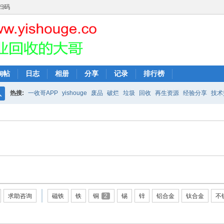
扫码
淘帖
日志
相册
分享
记录
排行榜
热搜:
一收哥APP
yishouge
废品
破烂
垃圾
回收
再生资源
经验分享
技术
搜
索
求助咨询
磁铁
铁
铜
2
锡
锌
铝合金
钛合金
不