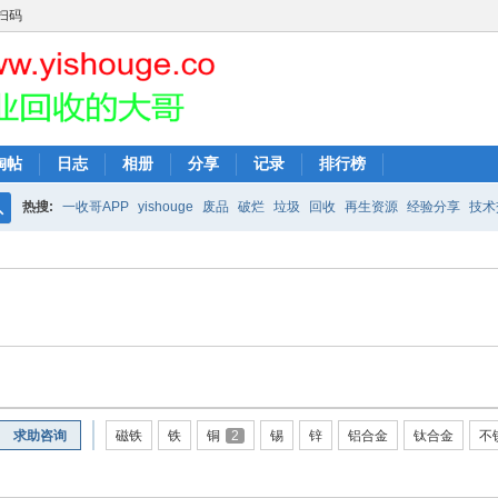
扫码
淘帖
日志
相册
分享
记录
排行榜
热搜:
一收哥APP
yishouge
废品
破烂
垃圾
回收
再生资源
经验分享
技术
搜
索
求助咨询
磁铁
铁
铜
2
锡
锌
铝合金
钛合金
不