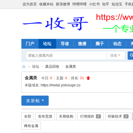
设为首页
收藏本站
新浪微博
哔哩哔哩
小红书
知乎
短信宝
手机
门户
论坛
导读
微播
圈子
动态
搜索
»
论坛
›
废品回收
›
金属类
一
金属类
今日:
0
|
主题:
4
|
排名:
31
收
本版域名:
https://metal.yishouge.co
哥
发新帖
全部
发布货源
长期收购
行情报价
2
经验技术
2
稀有金属