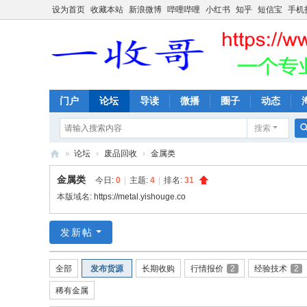
设为首页
收藏本站
新浪微博
哔哩哔哩
小红书
知乎
短信宝
手机
门户
论坛
导读
微播
圈子
动态
搜索
»
论坛
›
废品回收
›
金属类
一
金属类
今日:
0
|
主题:
4
|
排名:
31
收
本版域名:
https://metal.yishouge.co
哥
发新帖
全部
发布货源
长期收购
行情报价
2
经验技术
2
稀有金属