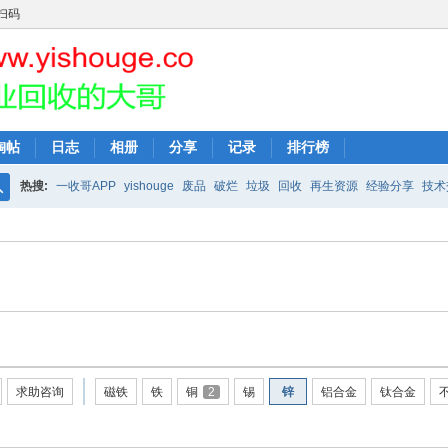
扫码
淘帖
日志
相册
分享
记录
排行榜
热搜:
一收哥APP
yishouge
废品
破烂
垃圾
回收
再生资源
经验分享
技术
搜
索
求助咨询
磁铁
铁
铜
2
锡
锌
铝合金
钛合金