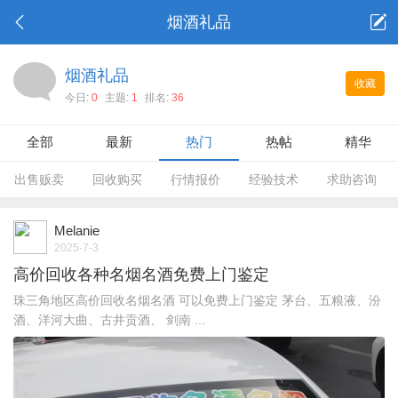
烟酒礼品
烟酒礼品
收藏
今日:
0
主题:
1
排名:
36
全部
最新
热门
热帖
精华
出售贩卖
回收购买
行情报价
经验技术
求助咨询
Melanie
2025-7-3
高价回收各种名烟名酒免费上门鉴定
珠三角地区高价回收名烟名酒 可以免费上门鉴定 茅台、五粮液、汾
酒、洋河大曲、古井贡酒、 剑南 ...