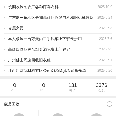
长期收购制衣厂各种库存布料
2025-10-9
广东珠三角地区长期高价回收发电机和旧机械设备
2025-8-24
金属之最
2025-7-8
本人求购一台万元内二手汽车上下班代步用
2025-7-6
高价回收各种名烟名酒免费上门鉴定
2025-7-3
广州佛山周边回收旧衣服
2025-7-1
江西翔嵘新材料有限公司&lt;铜&gt;采购报价单
2025-6-20
0
0
131
3376
今日
昨日
帖子
会员
废品回收